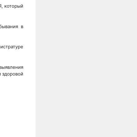
, который
бывания в
гистратуре
выявления
и здоровой