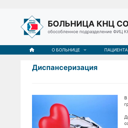
Перейти
к
содержимому
БОЛЬНИЦА КНЦ СО
обособленное подразделение ФИЦ К
О БОЛЬНИЦЕ
ПАЦИЕНТ
Диспансеризация
В
г
Д
с