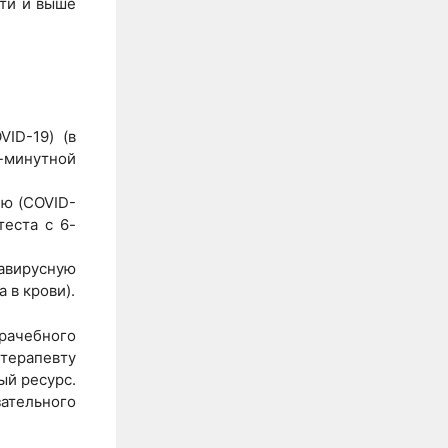
ти и выше
ID-19) (в
6-минутной
ю (COVID-
теста с 6-
авирусную
 в крови).
врачебного
 терапевту
ый ресурс.
ательного