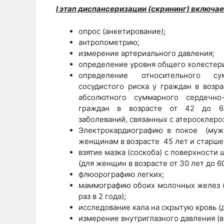
I этап диспансеризации (скрининг) включает
опрос (анкетирование);
антропометрию;
измерение артериального давления;
определение уровня общего холестери
определение относительного су
сосудистого риска у граждан в возра
абсолютного суммарного сердечно-
граждан в возрасте от 42 до 
заболеваний, связанных с атеросклеро
Электрокардиографию в покое (муж
женщинам в возрасте 45 лет и старше)
взятие мазка (соскоба) с поверхности
(для женщин в возрасте от 30 лет до 6
флюорографию легких;
маммографию обоих молочных желез (дл
раз в 2 года);
исследование кала на скрытую кровь (дл
измерение внутриглазного давления (в 