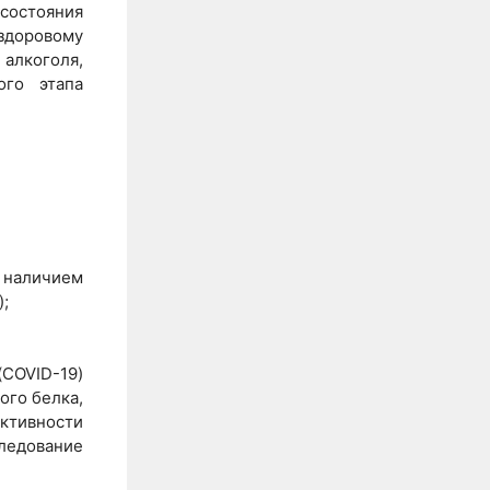
состояния
 здоровому
 алкоголя,
ого этапа
с наличием
);
COVID-19)
ого белка,
тивности
следование