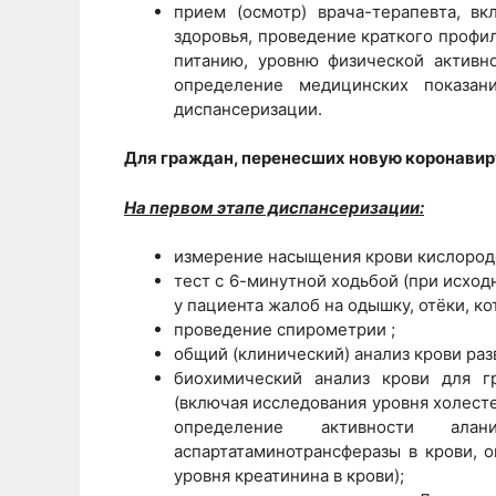
прием (осмотр) врача-терапевта, в
здоровья, проведение краткого профи
питанию, уровню физической активно
определение медицинских показан
диспансеризации.
Для граждан, перенесших новую коронавир
На первом этапе диспансеризации:
измерение насыщения крови кислородо
тест с 6-минутной ходьбой (при исход
у пациента жалоб на одышку, отёки, к
проведение спирометрии ;
общий (клинический) анализ крови раз
биохимический анализ крови для г
(включая исследования уровня холесте
определение активности алан
аспартатаминотрансферазы в крови, 
уровня креатинина в крови);