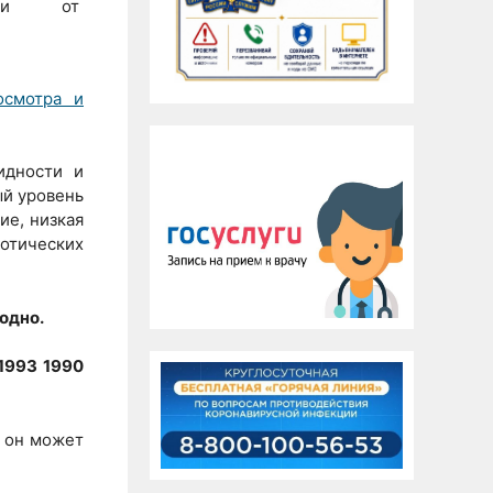
ации от
осмотра и
идности и
ый уровень
ие, низкая
котических
годно.
1993 1990
а он может