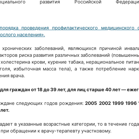
оциального развития Российской Федер
орядка проведения профилактического медицинского 
ослого населения».
 хронических заболеваний, являющихся причиной инвал
кторов риска развития различных заболеваний (повышенн
холестерина крови, курение табака, нерациональное питан
голя, избыточная масса тела), а также потребление нар
ния врача.
для граждан от 18 до 39 лет, для лиц старше 40 лет — еже
аждане следующих годов рождения:
2005
2002 1999 1996 
лет.
адает в указанные возрастные категории, то в течение год
при обращении к врачу-терапевту участковому.