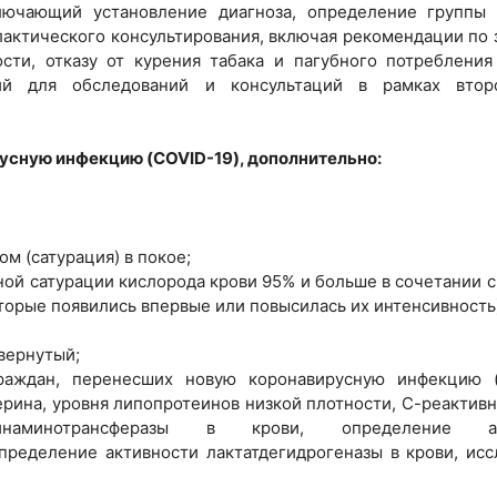
ключающий установление диагноза, определение группы 
лактического консультирования, включая рекомендации по
сти, отказу от курения табака и пагубного потребления
ий для обследований и консультаций в рамках втор
усную инфекцию (COVID-19), дополнительно:
м (сатурация) в покое;
ной сатурации кислорода крови 95% и больше в сочетании 
оторые появились впервые или повысилась их интенсивность
вернутый;
раждан, перенесших новую коронавирусную инфекцию (
рина, уровня липопротеинов низкой плотности, С-реактивн
инаминотрансферазы в крови, определение ак
определение активности лактатдегидрогеназы в крови, ис