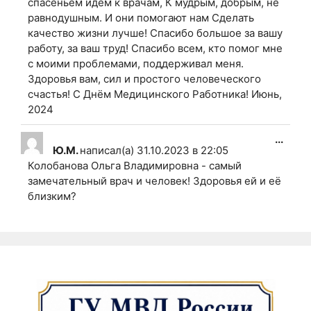
спасеньем идём к врачам, К мудрым, добрым, не
равнодушным. И они помогают нам Сделать
качество жизни лучше! Спасибо большое за вашу
работу, за ваш труд! Спасибо всем, кто помог мне
с моими проблемами, поддерживал меня.
Здоровья вам, сил и простого человеческого
счастья! С Днём Медицинского Работника! Июнь,
2024
Пере
...
Ю.М.
написал(а)
31.10.2023
в
22:05
этот
Колобанова Ольга Владимировна - самый
мета
замечательный врач и человек! Здоровья ей и её
в
близким?
друг
сост