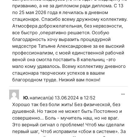
призванию, а не за дипломом ради диплома. С 13
по 25 мая 2026 года я лечилась в дневном
стационаре. Спасибо всему дружному коллективу.
Атмосфера доброжелательная, без нервозности,
все быстро ,оперативно решается. Особую
благодарность хочу выразить процедурной
медсестре Татьяне Александровне за ее высокий
профессионализм, с моей единственной рабочей
веной она смогла поставить 8 капельниц -это
мало кому удавалось. Всему коллективу дневного
стационара творческих успехов в вашем
благородном труде. Низкий вам покон!
Пере
...
Ю.
написал(а)
13.06.2024
в
12:52
этот
Хорошо так без боли жить! Без физической, без
мета
душевной. Но такое не может быть Постоянно и
в
совершенно... Боль - мучитель наш, но не враг.
друг
Это верный сигнал о проблеме! Чтоб мы сделали
сост
первый шаг, Чтоб исправили «сбои в системе». За