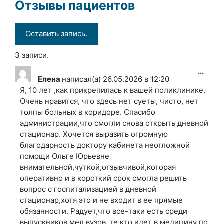
Отзывы пациентов
3 записи.
Пере
...
Елена
написал(а)
26.05.2026
в
12:20
этот
Я, 10 лет ,как прикрепилась к вашей поликлинике.
мета
Очень нравится, что здесь нет суеты, чисто, нет
в
толпы больных в коридоре. Спасибо
друг
администрации,что смогли снова открыть дневной
сост
стационар. Хочется выразить огромную
благодарность доктору кабинета неотложной
помощи Ольге Юрьевне
внимательной,чуткой,отзывчивой,которая
оперативно и в короткий срок смогла решить
вопрос с госпитализацией в дневной
стационар,хотя это и не входит в ее прямые
обязанности. Радует,что все-таки есть среди
выпускников мед.вузов ,те кто идет в медицину по