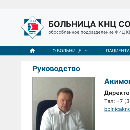
Перейти
к
содержимому
БОЛЬНИЦА КНЦ СО
обособленное подразделение ФИЦ К
О БОЛЬНИЦЕ
ПАЦИЕНТ
Руководство
Акимо
Директо
Тел:
+7 (3
bolnicakn