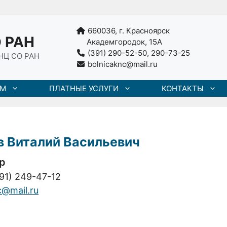
660036, г. Красноярск
 РАН
Академгородок, 15А
(391) 290-52-50, 290-73-25
НЦ СО РАН
bolnicaknc@mail.ru
АМ
ПЛАТНЫЕ УСЛУГИ
КОНТАКТЫ
в
Виталий Васильевич
р
91) 249-47-12
c@mail.ru