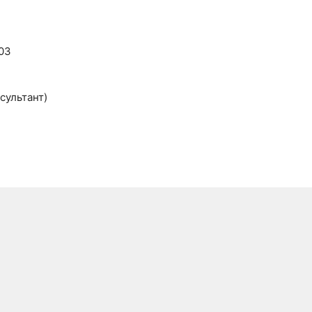
03
сультант)