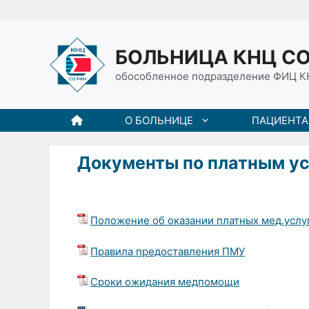
Перейти
к
содержимому
БОЛЬНИЦА КНЦ СО
обособленное подразделение ФИЦ К
О БОЛЬНИЦЕ
ПАЦИЕНТ
Документы по платным у
Положение об оказании платных мед.услу
Правила предоставления ПМУ
Сроки ожидания медпомощи